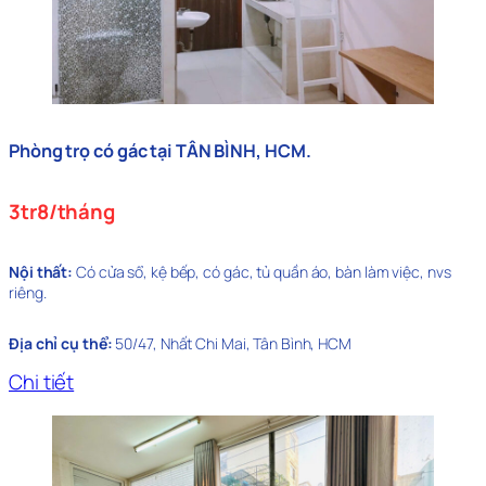
Phòng trọ có gác tại TÂN BÌNH, HCM.
3tr8/tháng
Nội thất:
Có cửa sổ, kệ bếp, có gác, tủ quần áo, bàn làm việc, nvs
riêng.
Địa chỉ cụ thể:
50/47, Nhất Chi Mai, Tân Bình, HCM
Chi tiết