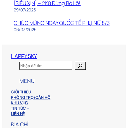
[SIÊU XỊN] – 2K8 Đừng Bỏ Lỡ!
29/07/2026
CHÚC MỪNG NGÀY QUỐC TẾ PHỤ NỮ 8/3
06/03/2025
HAPPY SKY
S
e
a
MENU
r
c
h
GIỚI THIỆU
PHÒNG TRỌ/CĂN HỘ
KHU VỰC
TIN TỨC
LIÊN HỆ
ĐỊA CHỈ