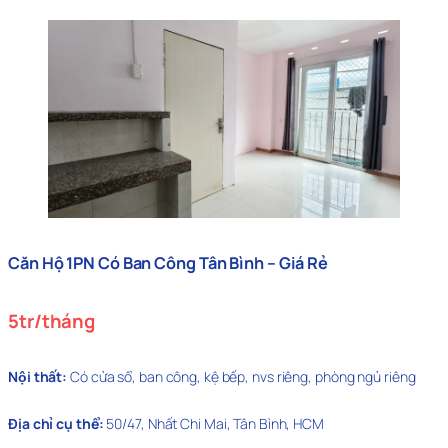
Căn Hộ 1PN Có Ban Công
Tân Bình – Giá Rẻ
5tr/tháng
Nội thất:
Có cửa sổ, ban công, kệ bếp, nvs riêng, phòng ngủ riêng
Địa chỉ cụ thể:
50/47, Nhất Chi Mai, Tân Bình, HCM