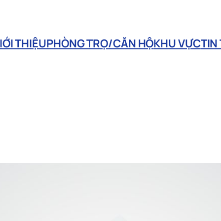
IỚI THIỆU
PHÒNG TRỌ/CĂN HỘ
KHU VỰC
TIN