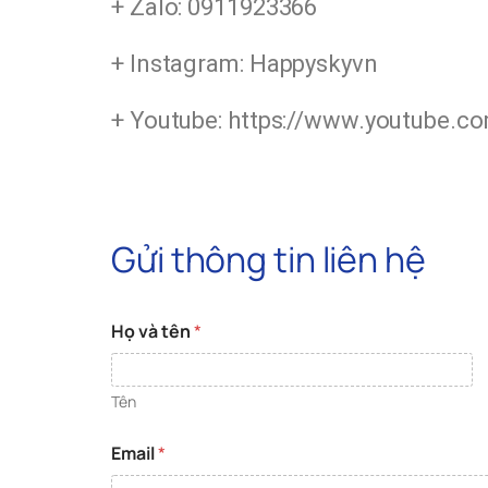
+ Zalo: 0911923366
+ Instagram: Happyskyvn
+ Youtube: https://www.youtube.
Gửi thông tin liên hệ
Họ và tên
*
Tên
*
Email
*
*
E