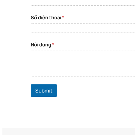
m
a
i
Số điện thoại
*
l
Nội dung
*
Submit