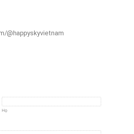
com/@happyskyvietnam
Họ