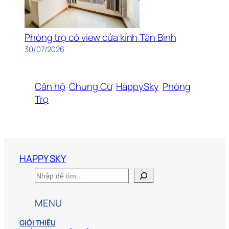
Phòng trọ có view cửa kính Tân Bình
30/07/2026
Căn hộ
Chung Cư
HappySky
Phòng
Trọ
HAPPY SKY
S
e
a
MENU
r
c
h
GIỚI THIỆU