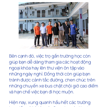
Bên cạnh đó, việc trọ gần trường học còn
giúp bạn dễ dàng tham gia các hoạt động
ngoại khóa hay lên thư viện ôn tập vào
những ngày nghỉ. Đồng thời còn giúp bạn
tránh được cảnh tắc đường, chen chúc trên
những chuyến xe bus chật chội giờ cao điểm
và hạn chế việc bạn đi học muộn.
Hiện nay, xung quanh hầu hết các trường