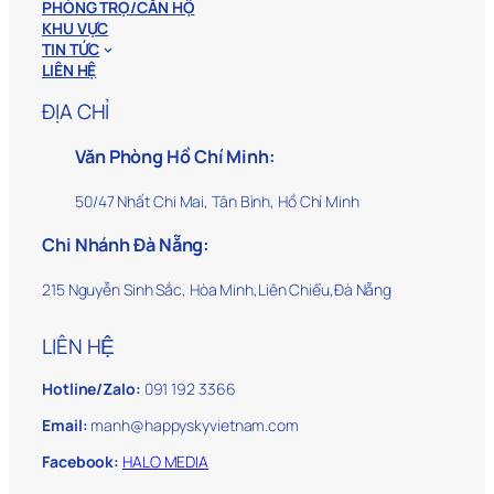
PHÒNG TRỌ/CĂN HỘ
KHU VỰC
TIN TỨC
LIÊN HỆ
ĐỊA CHỈ
Văn Phòng Hồ Chí Minh:
50/47 Nhất Chi Mai, Tân Bình, Hồ Chí Minh
Chi Nhánh Đà Nẵng:
215 Nguyễn Sinh Sắc, Hòa Minh,Liên Chiểu,Đà Nẵng
LIÊN HỆ
Hotline/Zalo:
091 192 3366
Email:
manh@happyskyvietnam.com
Facebook:
HALO MEDIA