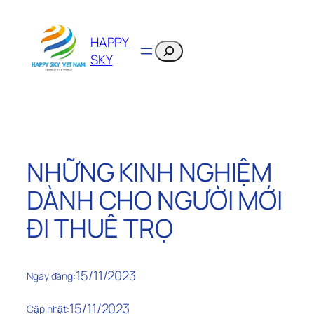
Chuyển
đến
HAPPY
phần
Search
SKY
nội
dung
NHỮNG KINH NGHIỆM
DÀNH CHO NGƯỜI MỚI
ĐI THUÊ TRỌ
15/11/2023
Ngày đăng:
15/11/2023
Cập nhật: