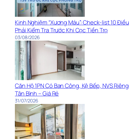
Kinh Nghiệm “Xương Máu”: Check-list 10 Điều
Phải Kiểm Tra Trước Khi Cọc Tiền Trọ
03/08/2026
Căn Hộ 1PN Có Ban Công, Kệ Bếp, NVS Riêng
Tân Bình – Giá Rẻ
31/07/2026