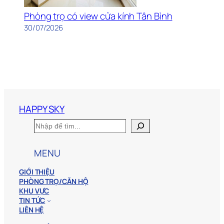
Phòng trọ có view cửa kính Tân Bình
30/07/2026
HAPPY SKY
S
e
a
MENU
r
c
h
GIỚI THIỆU
PHÒNG TRỌ/CĂN HỘ
KHU VỰC
TIN TỨC
LIÊN HỆ