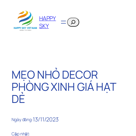
Chuyển
đến
HAPPY
phần
Search
SKY
nội
dung
MẸO NHỎ DECOR
PHÒNG XINH GIÁ HẠT
DẺ
13/11/2023
Ngày đăng:
Cập nhật: