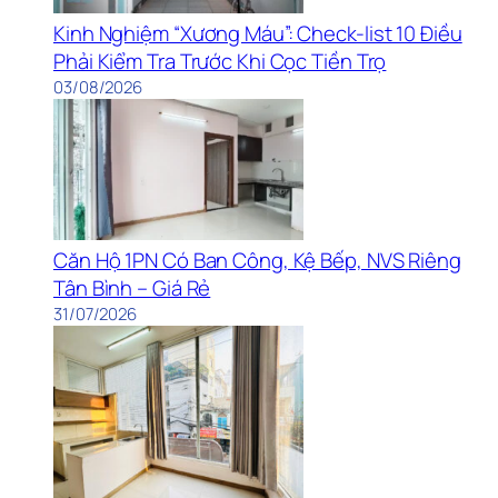
Kinh Nghiệm “Xương Máu”: Check-list 10 Điều
Phải Kiểm Tra Trước Khi Cọc Tiền Trọ
03/08/2026
Căn Hộ 1PN Có Ban Công, Kệ Bếp, NVS Riêng
Tân Bình – Giá Rẻ
31/07/2026