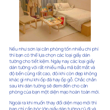
Nếu như sơn lại căn phòng tốn nhiều chi phí
thì bạn có thể lựa chọn các loại giấy dán
tường cho tiết kiệm. Ngày nay các loại giấy
dán tường với rất nhiều mẫu mã bắt mắt và
độ bền cũng rất cao, đôi khi còn đẹp không
khác gì như khi ốp đá hay ốp gỗ. Chắc chắn
sau khi dán tường sẽ đem đến cho căn
phòng của bạn một diện mạo hoàn toàn mới.
Ngoài ra khi muốn thay đổi diện mạo mới thì
bạn chỉ cần bóc lớp giấy dán tường cũ đi và