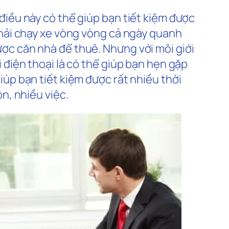
điều này có thể giúp bạn tiết kiệm được
phải chạy xe vòng vòng cả ngày quanh
ợc căn nhà để thuê. Nhưng với môi giới
 điện thoại là có thể giúp bạn hẹn gặp
iúp bạn tiết kiệm được rất nhiều thời
ộn, nhiều việc.