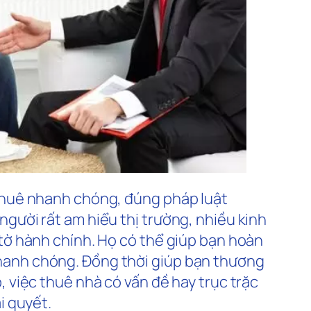
 thuê nhanh chóng, đúng pháp luật
người rất am hiểu thị trường, nhiều kinh
 tờ hành chính. Họ có thể giúp bạn hoàn
hanh chóng. Đồng thời giúp bạn thương
, việc thuê nhà có vấn đề hay trục trặc
i quyết.