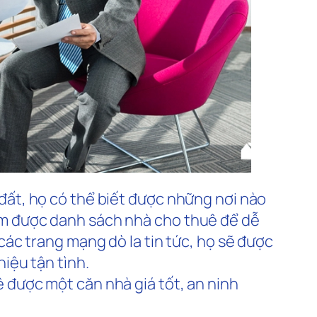
đất, họ có thể biết được những nơi nào
ắm được danh sách nhà cho thuê để dễ
 các trang mạng dò la tin tức, họ sẽ được
hiệu tận tình.
 được một căn nhà giá tốt, an ninh