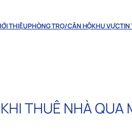
IỚI THIỆU
PHÒNG TRỌ/CĂN HỘ
KHU VỰC
TIN
O KHI THUÊ NHÀ QUA 