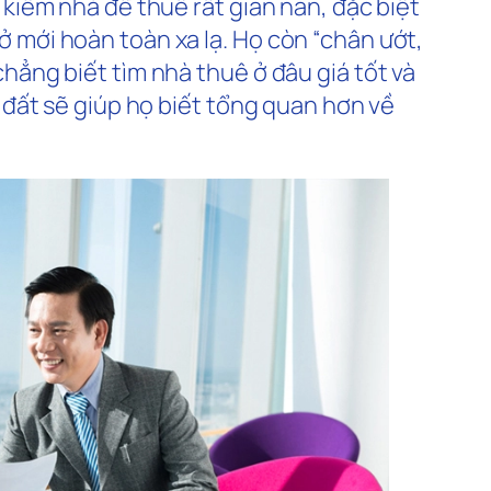
 kiếm nhà để thuê rất gian nan, đặc biệt
 mới hoàn toàn xa lạ. Họ còn “chân ướt,
hẳng biết tìm nhà thuê ở đâu giá tốt và
à đất sẽ giúp họ biết tổng quan hơn về